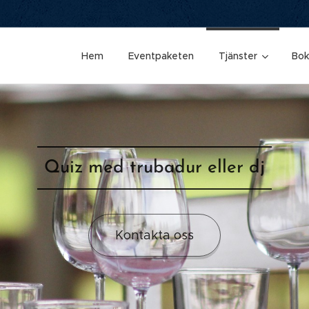
Hem
Eventpaketen
Tjänster
Bok
Quiz med trubadur eller dj
Kontakta oss