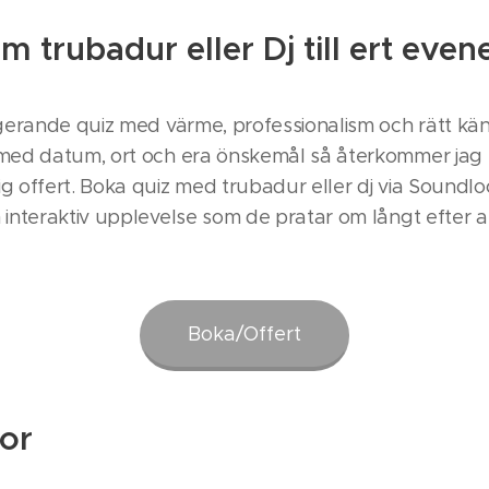
 trubadur eller Dj till ert ev
agerande quiz med värme, professionalism och rätt kän
 med datum, ort och era önskemål så återkommer jag
g offert. Boka quiz med trubadur eller dj via Sound
interaktiv upplevelse som de pratar om långt efter att
Boka/Offert
gor