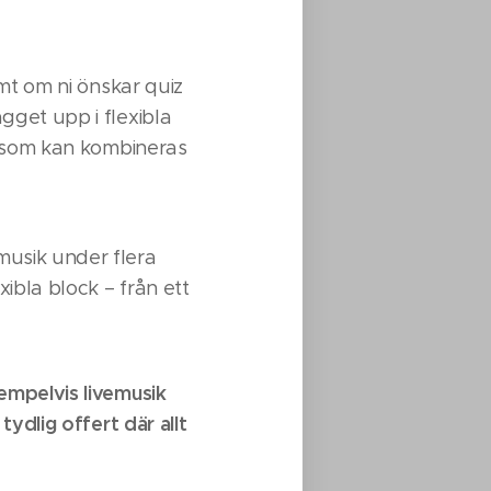
amt om ni önskar quiz
gget upp i flexibla
ng som kan kombineras
musik under flera
ibla block – från ett
empelvis livemusik
tydlig offert där allt