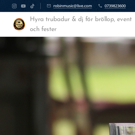
robinmusic@live.com
0739823600
Hyra trubadur & dj för bröllop, event
och fester