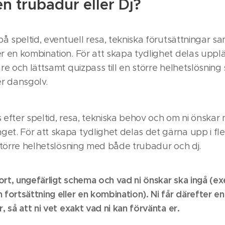
n trubadur eller Dj?
 på speltid, eventuell resa, tekniska förutsättningar s
er en kombination. För att skapa tydlighet delas upplä
are och lättsamt quizpass till en större helhetslösni
er dansgolv.
fter speltid, resa, tekniska behov och om ni önskar 
et. För att skapa tydlighet delas det gärna upp i flex
 större helhetslösning med både trubadur och dj.
ort, ungefärligt schema och vad ni önskar ska ingå (ex
 fortsättning eller en kombination). Ni får därefter en 
, så att ni vet exakt vad ni kan förvänta er.