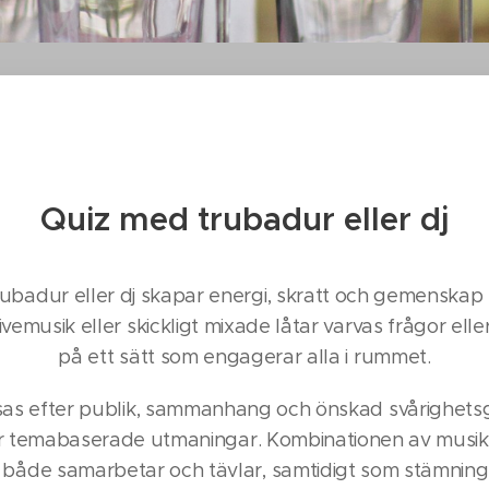
Quiz med trubadur eller dj
rubadur eller dj skapar energi, skratt och gemenskap 
livemusik eller skickligt mixade låtar varvas frågor el
på ett sätt som engagerar alla i rummet.
s efter publik, sammanhang och önskad svårighetsg
mer temabaserade utmaningar. Kombinationen av musi
 både samarbetar och tävlar, samtidigt som stämning