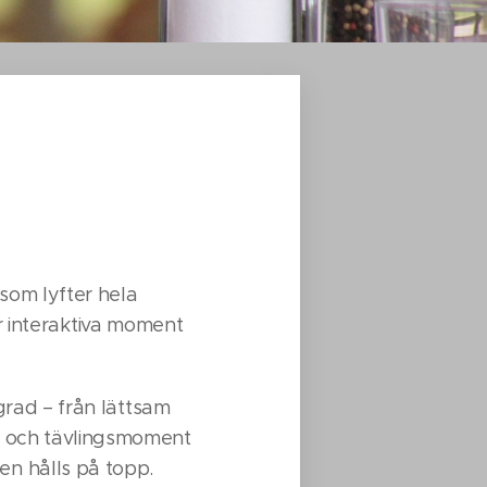
som lyfter hela
ler interaktiva moment
rad – från lättsam
k och tävlingsmoment
en hålls på topp.