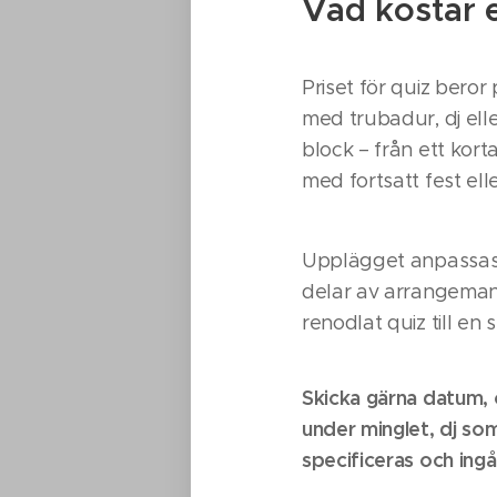
Vad kostar e
Priset för quiz beror
med trubadur, dj ell
block – från ett kort
med fortsatt fest ell
Upplägget anpassas e
delar av arrangemang
renodlat quiz till en
Skicka gärna datum, 
under minglet, dj som
specificeras och ingår