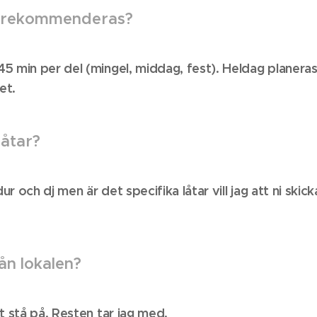
id rekommenderas?
5 min per del (mingel, middag, fest). Heldag planer
et.
låtar?
 och dj men är det specifika låtar vill jag att ni skickar
ån lokalen?
t stå på. Resten tar jag med.