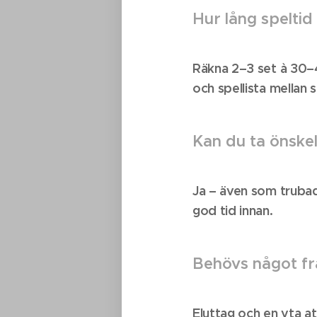
Hur lång spelt
Räkna 2–3 set à 30–4
och spellista mellan s
Kan du ta önske
Ja – även som trubadur
god tid innan.
Behövs något fr
Eluttag och en yta at