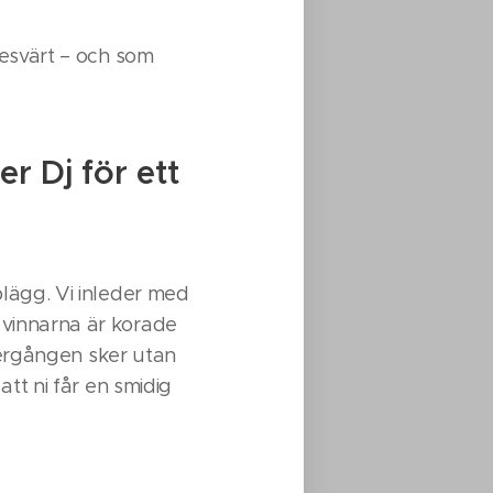
nesvärt – och som
r Dj för ett
plägg. Vi inleder med
vinnarna är korade
övergången sker utan
att ni får en smidig