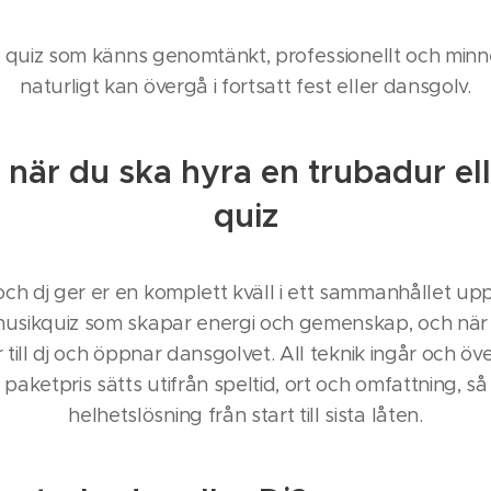
t quiz som känns genomtänkt, professionellt och min
naturligt kan övergå i fortsatt fest eller dansgolv.
 när du ska hyra en trubadur elle
quiz
ch dj ger er en komplett kväll i ett sammanhållet up
usikquiz som skapar energi och gemenskap, och när 
er till dj och öppnar dansgolvet. All teknik ingår och 
t paketpris sätts utifrån speltid, ort och omfattning, så 
helhetslösning från start till sista låten.