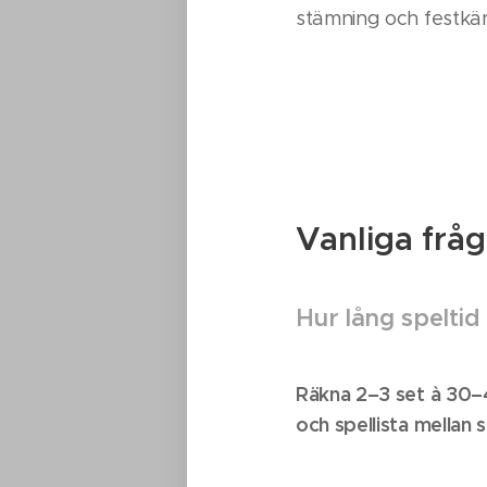
stämning och festkän
Vanliga frå
Hur lång spelt
Räkna 2–3 set à 30–4
och spellista mellan s