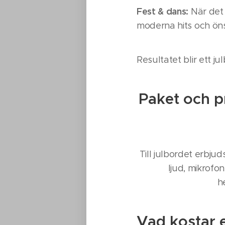
Fest & dans:
När det 
moderna hits och öns
Resultatet blir ett j
Paket och pr
Till julbordet erbju
ljud, mikrofo
h
Vad kostar 