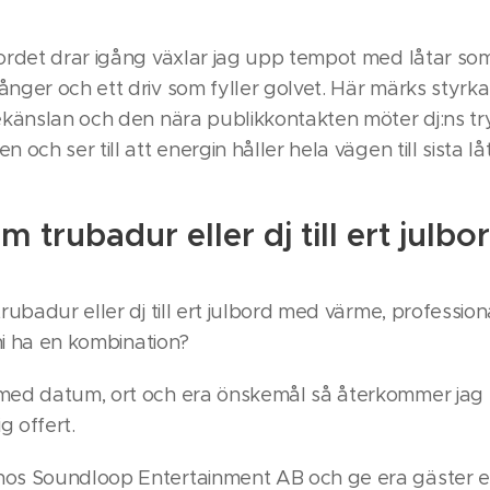
bordet drar igång växlar jag upp tempot med låtar som
ånger och ett driv som fyller golvet. Här märks styrk
vekänslan och den nära publikkontakten möter dj:ns t
 och ser till att energin håller hela vägen till sista lå
 trubadur eller dj till ert julbo
rubadur eller dj till ert julbord med värme, professiona
 ni ha en kombination?
 med datum, ort och era önskemål så återkommer jag
g offert.
hos Soundloop Entertainment AB och ge era gäster e