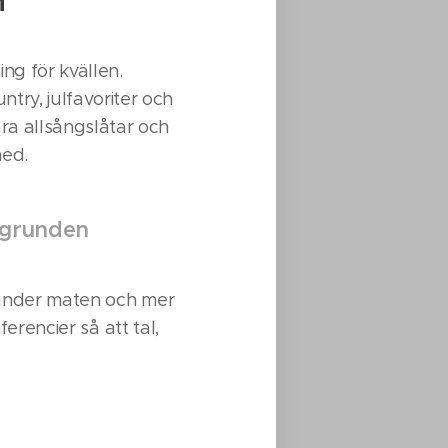
en
ing för kvällen.
ntry, julfavoriter och
ara allsångslåtar och
med.
akgrunden
 under maten och mer
erencier så att tal,