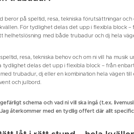
 beror på speltid, resa, tekniska förutsättningar och 
kvällen. För tydlighet delas det upp i flexibla block –
ett helhetslösning med både trubadur och dj hela vägen
eltid, resa, tekniska behov och om ni vill ha musik u
a tydlighet delas det upp i flexibla block – från enba
g med trubadur, dj eller en kombination hela vägen till
vent och julbord.
gefärligt schema och vad ni vill ska ingå (t.ex. livemus
. Jag återkommer med en tydlig offert där allt specific