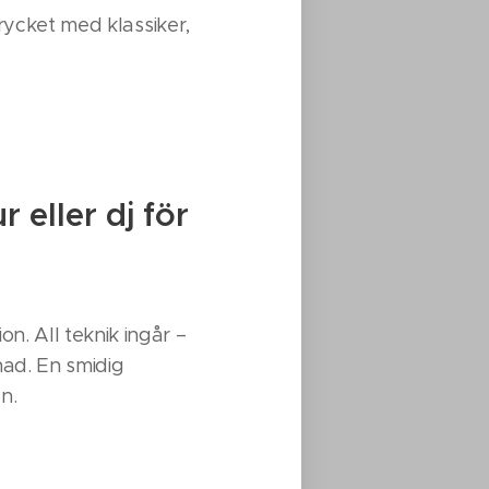
rycket med klassiker,
 eller dj för
n. All teknik ingår –
nad. En smidig
n.