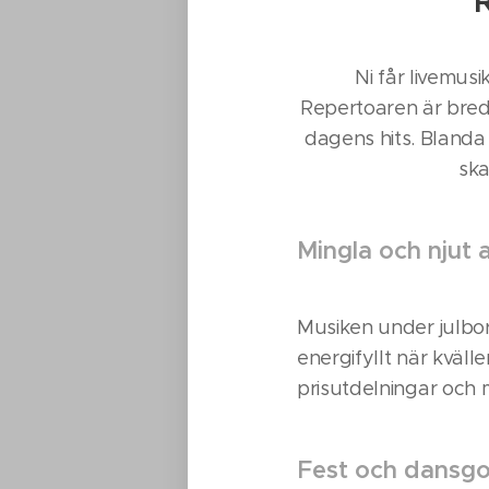
R
Ni får livemusi
Repertoaren är bred –
dagens hits. Blanda 
ska
Mingla och njut 
Musiken under julbo
energifyllt när kväll
prisutdelningar och m
Fest och dansgo