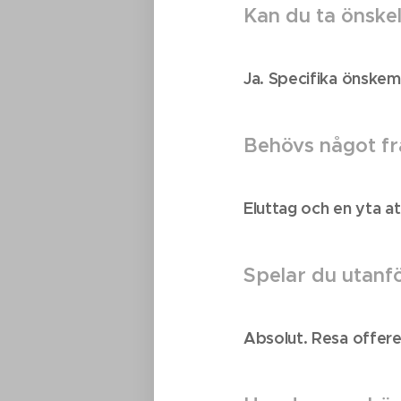
Kan du ta önske
Ja. Specifika önskemå
Behövs något fr
Eluttag och en yta at
Spelar du utanf
Absolut. Resa offerera