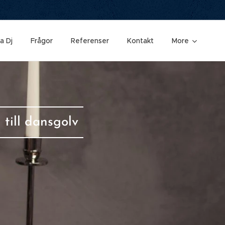
a Dj
Frågor
Referenser
Kontakt
More
 till dansgolv