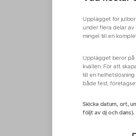
Upplägget för julbord
under flera delar av 
mingel till en kompl
Upplägget beror på sp
kvällen. För att skap
till en helhetslösnin
både fest, företagse
Skicka datum, ort, un
följt av dj och dans)