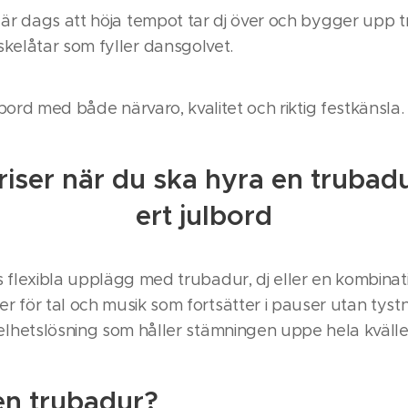
är dags att höja tempot tar dj över och bygger upp t
kelåtar som fyller dansgolvet.
ulbord med både närvaro, kvalitet och riktig festkänsla.
iser när du ska hyra en trubadur
ert julbord
ds flexibla upplägg med trubadur, dj eller en kombinatio
ner för tal och musik som fortsätter i pauser utan tyst
elhetslösning som håller stämningen uppe hela kvälle
en trubadur?