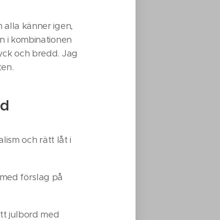
 alla känner igen,
an i kombinationen
ryck och bredd. Jag
ten.
rd
lism och rätt låt i
 med förslag på
tt julbord med