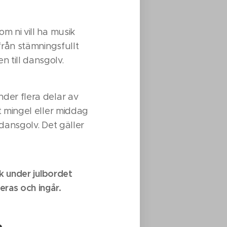
om ni vill ha musik
 från stämningsfullt
 till dansgolv.
nder flera delar av
rt mingel eller middag
 dansgolv. Det gäller
ik under julbordet
eras och ingår.