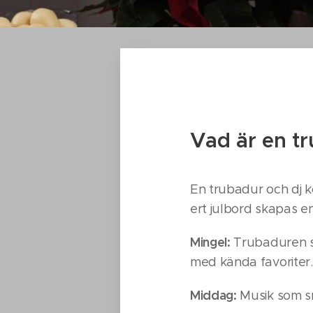
Vad är en t
En trubadur och dj k
ert julbord skapas en 
Mingel:
Trubaduren sä
med kända favoriter.
Middag:
Musik som sm