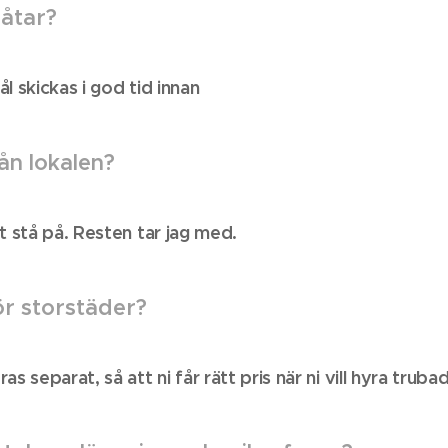
låtar?
l skickas i god tid innan
ån lokalen?
t stå på. Resten tar jag med.
ör storstäder?
s separat, så att ni får rätt pris när ni vill hyra truba