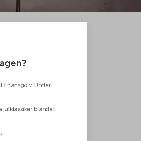
dagen?
ullt dansgolv. Under
 julklassiker blandat
.