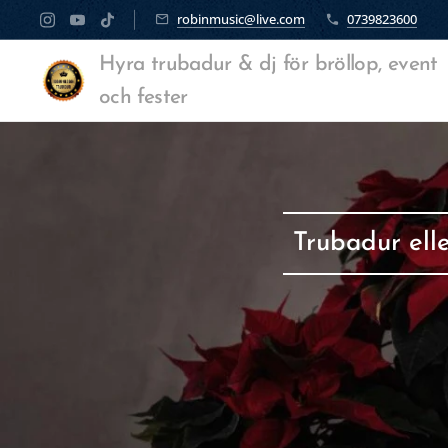
robinmusic@live.com
0739823600
Hyra trubadur & dj för bröllop, event
och fester
Trubadur elle