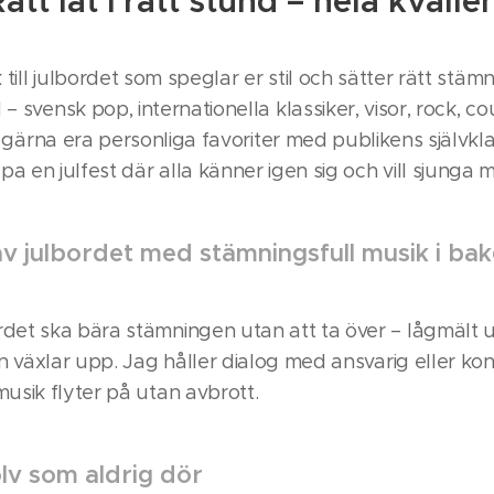
ätt låt i rätt stund – hela kväll
k till julbordet som speglar er stil och sätter rätt stämn
 svensk pop, internationella klassiker, visor, rock, cou
gärna era personliga favoriter med publikens självkl
pa en julfest där alla känner igen sig och vill sjunga 
av julbordet med stämningsfull musik i b
rdet ska bära stämningen utan att ta över – lågmält
en växlar upp. Jag håller dialog med ansvarig eller konf
usik flyter på utan avbrott.
lv som aldrig dör