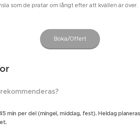
sla som de pratar om långt efter att kvällen är över.
Boka/Offert
gor
id rekommenderas?
5 min per del (mingel, middag, fest). Heldag planer
et.